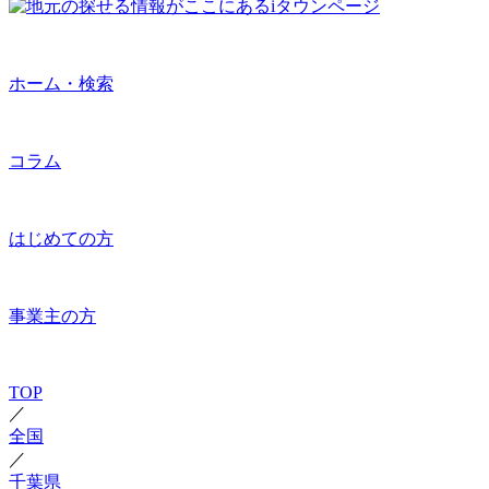
ホーム・検索
コラム
はじめての方
事業主の方
TOP
／
全国
／
千葉県