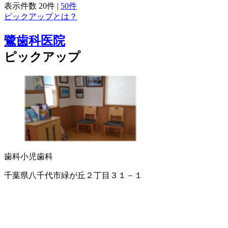
表示件数
20件
|
50件
ピックアップとは？
鷺歯科医院
ピックアップ
歯科
小児歯科
千葉県八千代市緑が丘２丁目３１－１