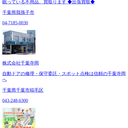
眠っている不用品、買取ります ◆出張買取◆
千葉県我孫子市
04-7185-0030
株式会社千葉寺岡
自動ドアの修理・保守委託・スポット点検は信頼の千葉寺岡
へ
千葉県千葉市稲毛区
043-248-6300