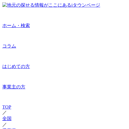
ホーム・検索
コラム
はじめての方
事業主の方
TOP
／
全国
／