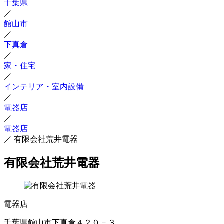
千葉県
／
館山市
／
下真倉
／
家・住宅
／
インテリア・室内設備
／
電器店
／
電器店
／
有限会社荒井電器
有限会社荒井電器
電器店
千葉県館山市下真倉４２０－３