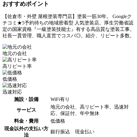
おすすめポイント
【佐倉市・外壁 屋根塗装専門店】塗装一筋30年。 Googleク
チコミ★5予約待ちの地域密着型 人気塗装店。厚生労働省認
定の国家資格『一級塗装技能士』有する高品質な塗装工事。
社長一貫管理、職人直営でコスパ◎。紹介、リピート多数。
地元の会社
高リピート率
低価格
迅速対応
施設・設備
WiFi有り
地元の会社、高リピート率、迅速対
サービス
応、保証付、年中無休
料金・費用
低価格
現金以外の支払い方
銀行振込 現金払い
法