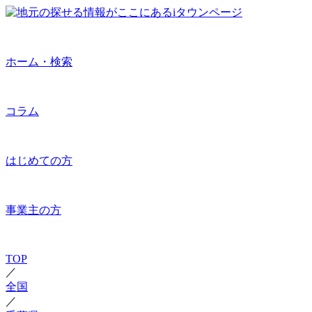
ホーム・検索
コラム
はじめての方
事業主の方
TOP
／
全国
／