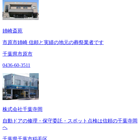
姉崎斎苑
市原市姉崎 信頼と実績の地元の葬祭業者です
千葉県市原市
0436-60-3511
株式会社千葉寺岡
自動ドアの修理・保守委託・スポット点検は信頼の千葉寺岡
へ
千葉県千葉市稲毛区