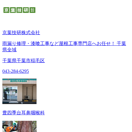
京葉技研株式会社
雨漏り修理・漆喰工事など屋根工事専門店へお任せ！ 千葉
県全域
千葉県千葉市稲毛区
043-284-6295
豊四季台耳鼻咽喉科