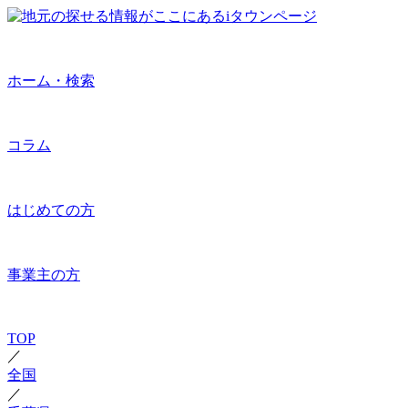
ホーム・検索
コラム
はじめての方
事業主の方
TOP
／
全国
／