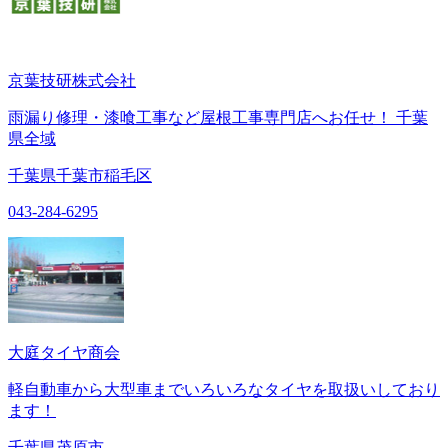
京葉技研株式会社
雨漏り修理・漆喰工事など屋根工事専門店へお任せ！ 千葉
県全域
千葉県千葉市稲毛区
043-284-6295
大庭タイヤ商会
軽自動車から大型車までいろいろなタイヤを取扱いしており
ます！
千葉県茂原市