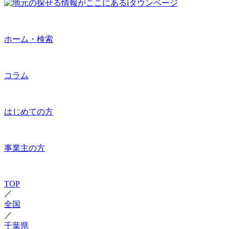
ホーム・検索
コラム
はじめての方
事業主の方
TOP
／
全国
／
千葉県