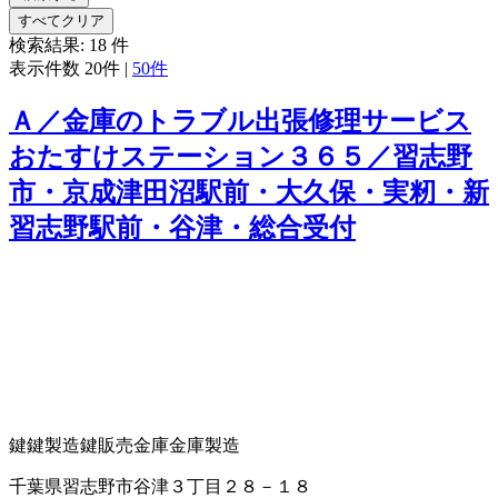
すべてクリア
検索結果:
18
件
表示件数
20件
|
50件
Ａ／金庫のトラブル出張修理サービス
おたすけステーション３６５／習志野
市・京成津田沼駅前・大久保・実籾・新
習志野駅前・谷津・総合受付
鍵
鍵製造
鍵販売
金庫
金庫製造
千葉県習志野市谷津３丁目２８－１８