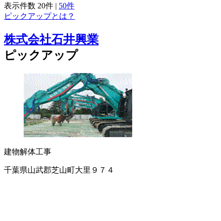
表示件数
20件
|
50件
ピックアップとは？
株式会社石井興業
ピックアップ
建物解体工事
千葉県山武郡芝山町大里９７４