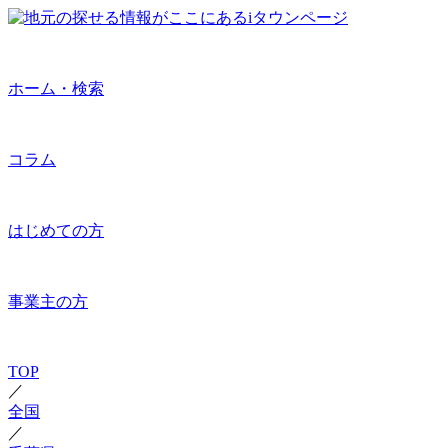
ホーム・検索
コラム
はじめての方
事業主の方
TOP
／
全国
／