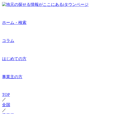
ホーム・検索
コラム
はじめての方
事業主の方
TOP
／
全国
／