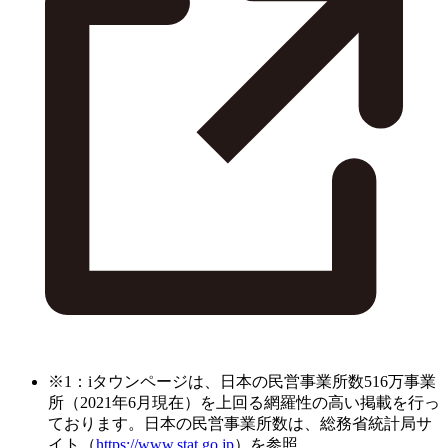
※1：iタウンページは、日本の民営事業所数516万事業
所（2021年6月現在）を上回る網羅性の高い掲載を行っ
ております。日本の民営事業所数は、総務省統計局サ
イト（
https://www.stat.go.jp
）を参照