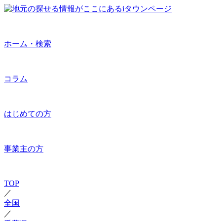
ホーム・検索
コラム
はじめての方
事業主の方
TOP
／
全国
／