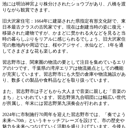
池には明治神宮より株分けされたショウブがあり、八橋を渡
りながら観賞できます。
旧大沢家住宅：1664年に建築された県指定有形文化財で、東
日本最古クラスの古民家です。現在は創建当時の姿に復元・
移築された建物ですが、かまどに焚かれる火などを見ると当
時の暮らしぶりをリアルに感じられるでしょう。旧大沢家住
宅の敷地内や周辺では、桜やアジサイ、水仙など、1年を通
してさまざまな花も楽しめます。
習志野市は、関東圏の物流の要として注目を集めているエリ
アの1つです。千葉県の湾岸エリアは物流拠点としての機能
が充実しています。習志野市にも大型の倉庫や物流施設があ
り、数多くの製品や食料品などを取り扱っています。
また、習志野市は子どもから大人まで音楽に親しむ「音楽の
まち」といわれています。習志野第九合唱団には幅広い世代
が所属し、年末には習志野第九演奏会が行われます。
2024年に市制施行70周年を迎えた習志野市では、「奏でよう
未来へ70th」というキャッチフレーズを設けて、市の歴史や
魅力を未来へつなげていく活動を盛り上げています。今後も