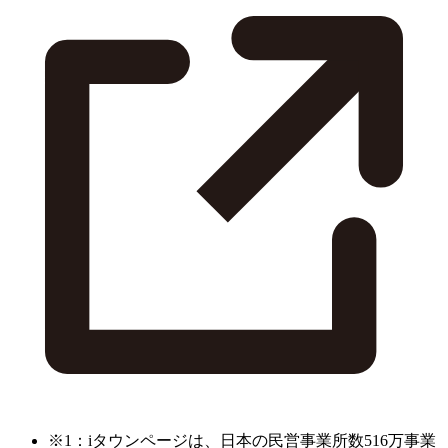
※1：iタウンページは、日本の民営事業所数516万事業