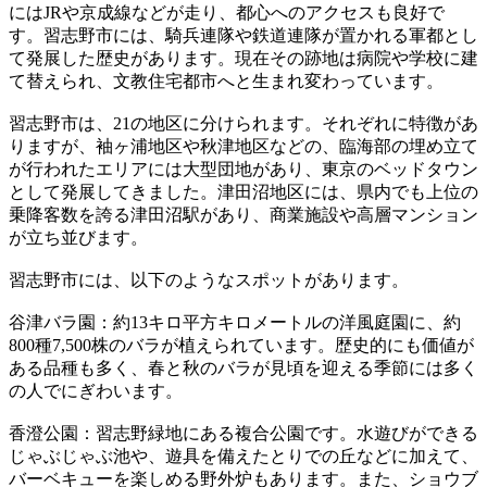
にはJRや京成線などが走り、都心へのアクセスも良好で
す。習志野市には、騎兵連隊や鉄道連隊が置かれる軍都とし
て発展した歴史があります。現在その跡地は病院や学校に建
て替えられ、文教住宅都市へと生まれ変わっています。
習志野市は、21の地区に分けられます。それぞれに特徴があ
りますが、袖ヶ浦地区や秋津地区などの、臨海部の埋め立て
が行われたエリアには大型団地があり、東京のベッドタウン
として発展してきました。津田沼地区には、県内でも上位の
乗降客数を誇る津田沼駅があり、商業施設や高層マンション
が立ち並びます。
習志野市には、以下のようなスポットがあります。
谷津バラ園：約13キロ平方キロメートルの洋風庭園に、約
800種7,500株のバラが植えられています。歴史的にも価値が
ある品種も多く、春と秋のバラが見頃を迎える季節には多く
の人でにぎわいます。
香澄公園：習志野緑地にある複合公園です。水遊びができる
じゃぶじゃぶ池や、遊具を備えたとりでの丘などに加えて、
バーベキューを楽しめる野外炉もあります。また、ショウブ