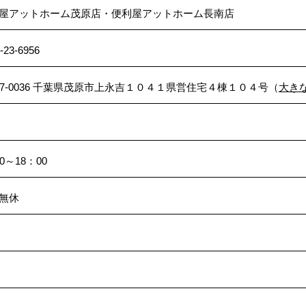
屋アットホーム茂原店・便利屋アットホーム長南店
-23-6956
97-0036 千葉県茂原市上永吉１０４１県営住宅４棟１０４号（
大き
0～18：00
無休