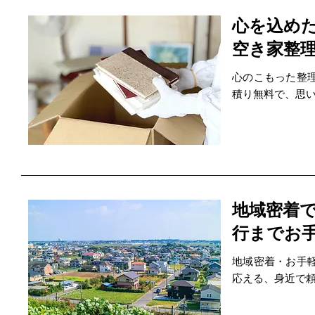
心を込め
空き家整
心のこもった整
積り無料で、思
地域密着
行までお
地域密着・お手
応える、身近で