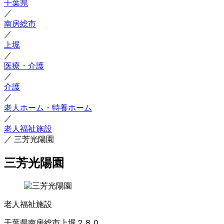
千葉県
／
南房総市
／
上堀
／
医療・介護
／
介護
／
老人ホーム・特養ホーム
／
老人福祉施設
／
三芳光陽園
三芳光陽園
老人福祉施設
千葉県南房総市上堀２８０