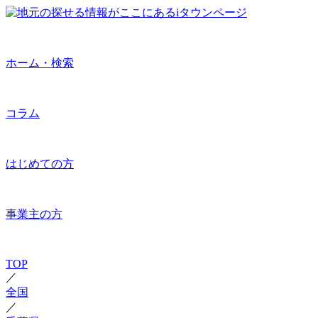
ホーム・検索
コラム
はじめての方
事業主の方
TOP
／
全国
／