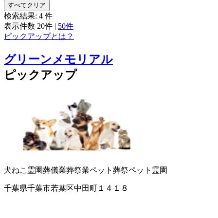
すべてクリア
検索結果:
4
件
表示件数
20件
|
50件
ピックアップとは？
グリーンメモリアル
ピックアップ
犬ねこ霊園
葬儀業
葬祭業
ペット葬祭
ペット霊園
千葉県千葉市若葉区中田町１４１８