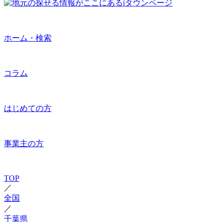
ホーム・検索
コラム
はじめての方
事業主の方
TOP
／
全国
／
千葉県