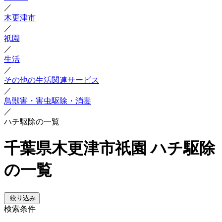
／
木更津市
／
祇園
／
生活
／
その他の生活関連サービス
／
鳥獣害・害虫駆除・消毒
／
ハチ駆除の一覧
千葉県木更津市祇園 ハチ駆除
の一覧
絞り込み
検索条件