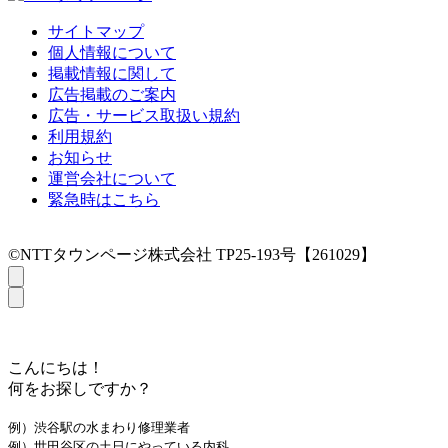
サイトマップ
個人情報について
掲載情報に関して
広告掲載のご案内
広告・サービス取扱い規約
利用規約
お知らせ
運営会社について
緊急時はこちら
©NTTタウンページ株式会社 TP25-193号【261029】
こんにちは！
何をお探しですか？
例）渋谷駅の水まわり修理業者
例）世田谷区の土日にやっている内科