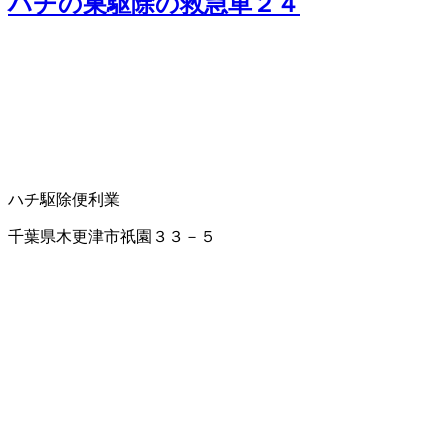
ハチの巣駆除の救急車２４
ハチ駆除
便利業
千葉県木更津市祇園３３－５