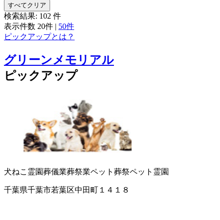
すべてクリア
検索結果:
102
件
表示件数
20件
|
50件
ピックアップとは？
グリーンメモリアル
ピックアップ
犬ねこ霊園
葬儀業
葬祭業
ペット葬祭
ペット霊園
千葉県千葉市若葉区中田町１４１８