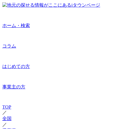
ホーム・検索
コラム
はじめての方
事業主の方
TOP
／
全国
／