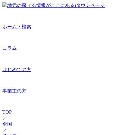
ホーム・検索
コラム
はじめての方
事業主の方
TOP
／
全国
／