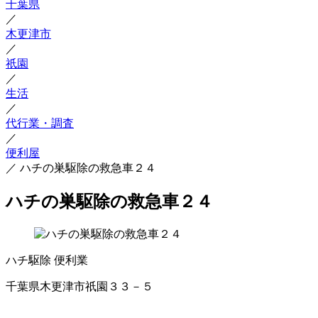
千葉県
／
木更津市
／
祇園
／
生活
／
代行業・調査
／
便利屋
／
ハチの巣駆除の救急車２４
ハチの巣駆除の救急車２４
ハチ駆除
便利業
千葉県木更津市祇園３３－５