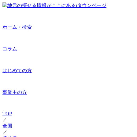
ホーム・検索
コラム
はじめての方
事業主の方
TOP
／
全国
／