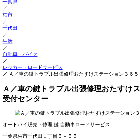
千葉県
／
柏市
／
千代田
／
生活
／
自動車・バイク
／
レッカー・ロードサービス
／
Ａ／車の鍵トラブル出張修理おたすけステーション３６５
Ａ／車の鍵トラブル出張修理おたすけス
受付センター
オートバイ販売・修理
鍵
自動車ロードサービス
千葉県柏市千代田１丁目５－５５