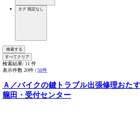
タグ
指定なし
検索する
すべてクリア
検索結果:
11
件
表示件数
20件
|
50件
Ａ／バイクの鍵トラブル出張修理おたす
籠田・受付センター