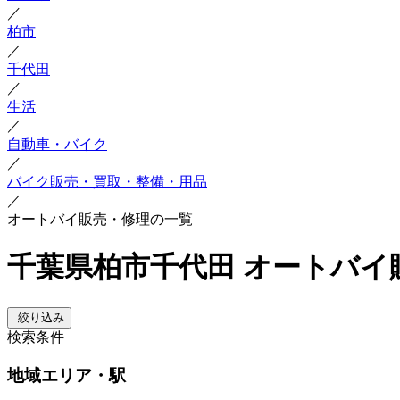
／
柏市
／
千代田
／
生活
／
自動車・バイク
／
バイク販売・買取・整備・用品
／
オートバイ販売・修理の一覧
千葉県柏市千代田 オートバイ
絞り込み
検索条件
地域
エリア・駅