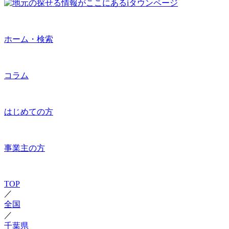
ホーム・検索
コラム
はじめての方
事業主の方
TOP
／
全国
／
千葉県