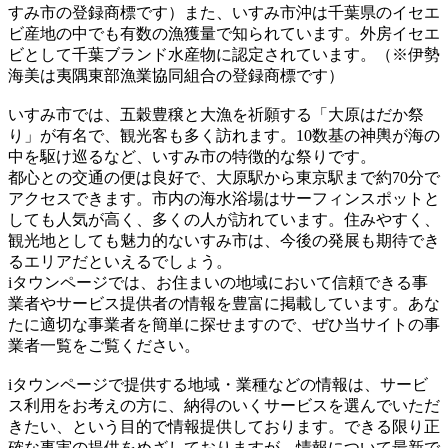
すみ市の登録商標です）また、いすみ市沖は千葉県のイセエ
ビ産地の中でも有数の漁獲量で知られています。外房イセエ
ビとして千葉ブランド水産物に認定されています。（※伊勢
海美は夷隅東部漁業協同組合の登録商標です）
いすみ市では、五穀豊穣と大漁を祈願する「大原はだか祭
り」が有名で、観光客も多く訪れます。10数基の神輿が海の
中を駆け巡るなど、いすみ市の特徴的な祭りです。
都心との交通の便は良好で、大原駅から東京駅まで約70分で
アクセスできます。市内の海水浴場はサーフィンスポットと
しても人気が高く、多くの人が訪れています。住みやすく、
観光地としても魅力的ないすみ市は、今後の発展も期待でき
るエリアだといえるでしょう。
iタウンページでは、お住まいの地域において信頼できる事
業者やサービス提供者の情報を豊富に掲載しています。あな
たに適切な事業者を簡単に探せますので、ぜひ当サイトの事
業者一覧をご覧ください。
iタウンページで提供する地域・業種などの情報は、サービ
ス利用をお考えの方に、納得のいくサービスを選んでいただ
きたい、という目的で情報提供しております。できる限り正
確な事実の提供をめざしておりますが、情報について最新で