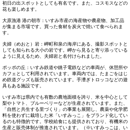
初日の出スポットとしても有名です。また、コスモスなどの
花も楽しめます。
大原漁港 港の朝市：いすみ市産の海産物や農産物、加工品
が集まる市場です。買った食材を炭火で焼いて食べられま
す。
夫婦（めおと）岩：岬町和泉の海岸にある、撮影スポットと
しても知られる大小の岩です。岬から見ると寄り添っている
ように見えるため、夫婦岩と名付けられました。
ポッポの丘：いすみ鉄道や銚子電鉄などの車両が、休憩所や
カフェとして利用されています。車両内では、たまごをはじ
め鉄道グッズも販売されています。手漕ぎトロッコなどの遊
具もある施設です。
いすみ市は県内でも有数の農地面積を誇り、米を中心として
梨やトマト、ブルーベリーなどが生産されています。また、
「自然と共生する里づくり」の事業も展開し、農薬や化学肥
料を使わずに栽培した米「いすみっこ」をブランド化してい
るのも特徴的です。学校給食にも提供されており、有機米の
生産と販売体制が推進されています。（※いすみっこは、い