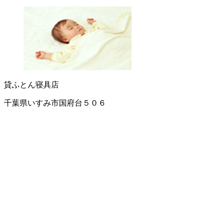
貸ふとん
寝具店
千葉県いすみ市国府台５０６