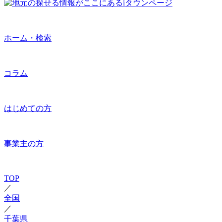
ホーム・検索
コラム
はじめての方
事業主の方
TOP
／
全国
／
千葉県