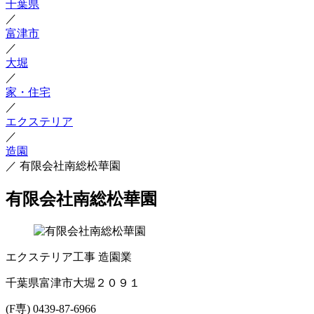
千葉県
／
富津市
／
大堀
／
家・住宅
／
エクステリア
／
造園
／
有限会社南総松華園
有限会社南総松華園
エクステリア工事
造園業
千葉県富津市大堀２０９１
(F専) 0439-87-6966