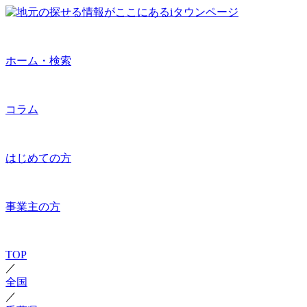
ホーム・検索
コラム
はじめての方
事業主の方
TOP
／
全国
／