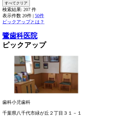
すべてクリア
検索結果:
207
件
表示件数
20件
|
50件
ピックアップとは？
鷺歯科医院
ピックアップ
歯科
小児歯科
千葉県八千代市緑が丘２丁目３１－１