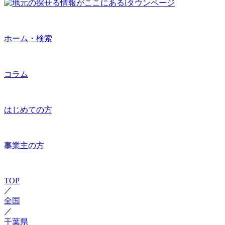
ホーム・検索
コラム
はじめての方
事業主の方
TOP
／
全国
／
千葉県