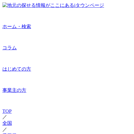
ホーム・検索
コラム
はじめての方
事業主の方
TOP
／
全国
／