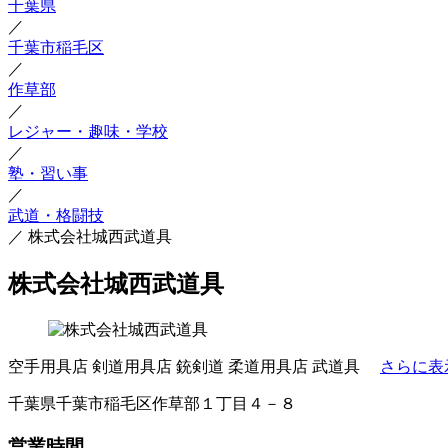
千葉県
／
千葉市稲毛区
／
作草部
／
レジャー・趣味・学校
／
塾・習い事
／
武道・格闘技
／
株式会社城西武道具
株式会社城西武道具
空手用具店
剣道用具店
銃剣道
柔道用具店
武道具
さらに表
千葉県千葉市稲毛区作草部１丁目４－８
営業時間