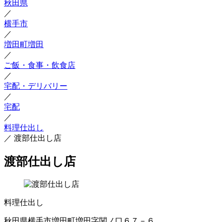
秋田県
／
横手市
／
増田町増田
／
ご飯・食事・飲食店
／
宅配・デリバリー
／
宅配
／
料理仕出し
／
渡部仕出し店
渡部仕出し店
料理仕出し
秋田県横手市増田町増田字関ノ口６７－６