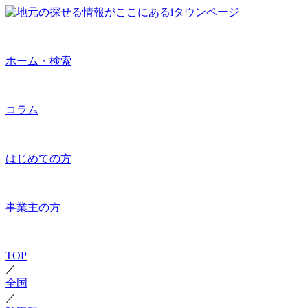
ホーム・検索
コラム
はじめての方
事業主の方
TOP
／
全国
／