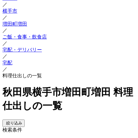
／
横手市
／
増田町増田
／
ご飯・食事・飲食店
／
宅配・デリバリー
／
宅配
／
料理仕出しの一覧
秋田県横手市増田町増田 料理
仕出しの一覧
絞り込み
検索条件