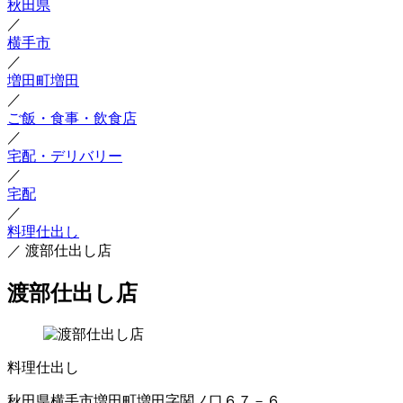
秋田県
／
横手市
／
増田町増田
／
ご飯・食事・飲食店
／
宅配・デリバリー
／
宅配
／
料理仕出し
／
渡部仕出し店
渡部仕出し店
料理仕出し
秋田県横手市増田町増田字関ノ口６７－６