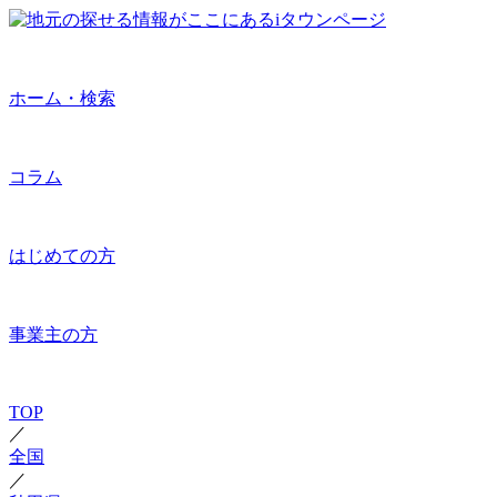
ホーム・検索
コラム
はじめての方
事業主の方
TOP
／
全国
／