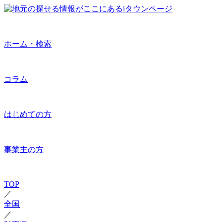
ホーム・検索
コラム
はじめての方
事業主の方
TOP
／
全国
／