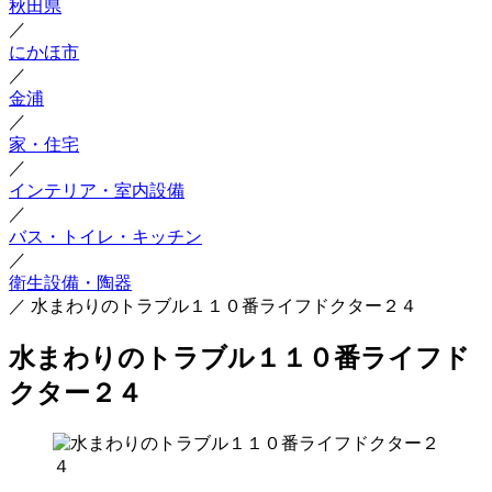
秋田県
／
にかほ市
／
金浦
／
家・住宅
／
インテリア・室内設備
／
バス・トイレ・キッチン
／
衛生設備・陶器
／
水まわりのトラブル１１０番ライフドクター２４
水まわりのトラブル１１０番ライフド
クター２４