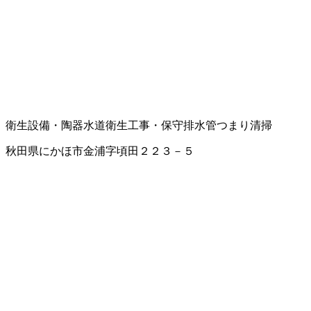
衛生設備・陶器
水道衛生工事・保守
排水管つまり清掃
秋田県にかほ市金浦字頃田２２３－５