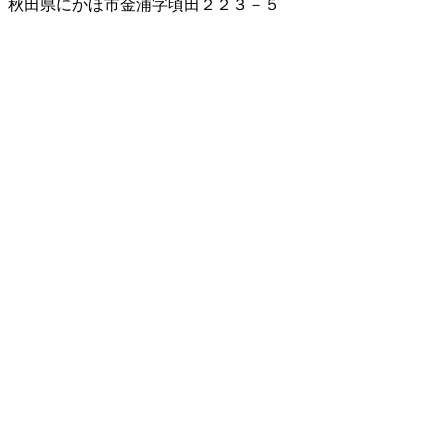
秋田県にかほ市金浦字頃田２２３－５