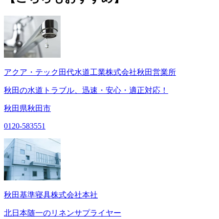
アクア・テック田代水道工業株式会社秋田営業所
秋田の水道トラブル、迅速・安心・適正対応！
秋田県秋田市
0120-583551
秋田基準寝具株式会社本社
北日本随一のリネンサプライヤー