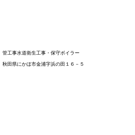
管工事
水道衛生工事・保守
ボイラー
秋田県にかほ市金浦字浜の田１６－５