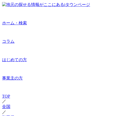
ホーム・検索
コラム
はじめての方
事業主の方
TOP
／
全国
／