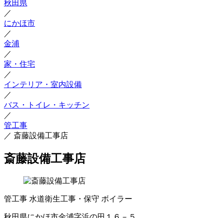
秋田県
／
にかほ市
／
金浦
／
家・住宅
／
インテリア・室内設備
／
バス・トイレ・キッチン
／
管工事
／
斎藤設備工事店
斎藤設備工事店
管工事
水道衛生工事・保守
ボイラー
秋田県にかほ市金浦字浜の田１６－５