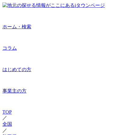
ホーム・検索
コラム
はじめての方
事業主の方
TOP
／
全国
／