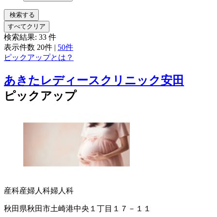
検索する
すべてクリア
検索結果:
33
件
表示件数
20件
|
50件
ピックアップとは？
あきたレディースクリニック安田
ピックアップ
産科
産婦人科
婦人科
秋田県秋田市土崎港中央１丁目１７－１１