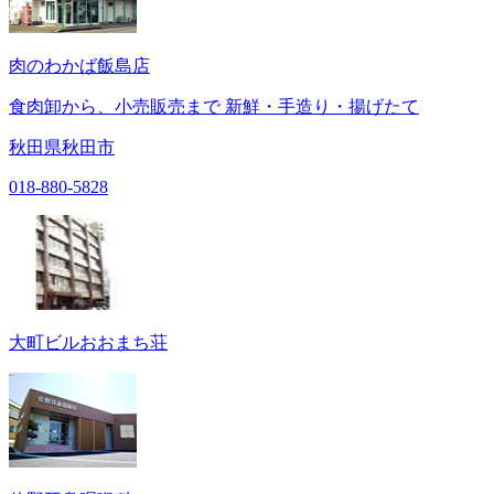
肉のわかば飯島店
食肉卸から、小売販売まで 新鮮・手造り・揚げたて
秋田県秋田市
018-880-5828
大町ビルおおまち荘