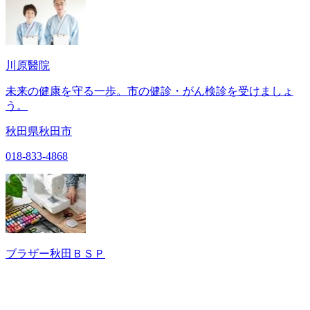
川原醫院
未来の健康を守る一歩。市の健診・がん検診を受けましょ
う。
秋田県秋田市
018-833-4868
ブラザー秋田ＢＳＰ