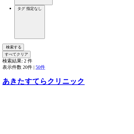
タグ
指定なし
検索する
すべてクリア
検索結果:
2
件
表示件数
20件
|
50件
あきたすてらクリニック