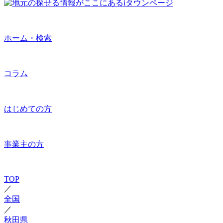
ホーム・検索
コラム
はじめての方
事業主の方
TOP
／
全国
／
秋田県