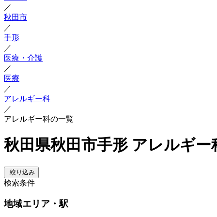
／
秋田市
／
手形
／
医療・介護
／
医療
／
アレルギー科
／
アレルギー科の一覧
秋田県秋田市手形 アレルギー
絞り込み
検索条件
地域
エリア・駅