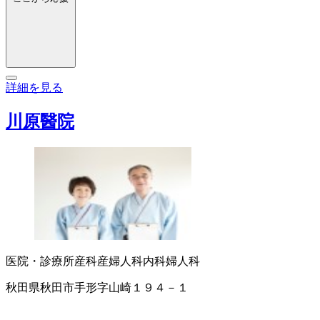
詳細を見る
川原醫院
医院・診療所
産科
産婦人科
内科
婦人科
秋田県秋田市手形字山崎１９４－１