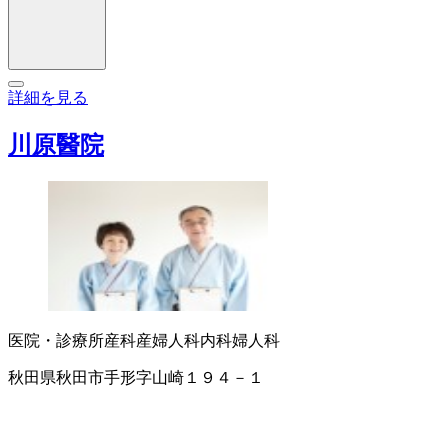
詳細を見る
川原醫院
医院・診療所
産科
産婦人科
内科
婦人科
秋田県秋田市手形字山崎１９４－１