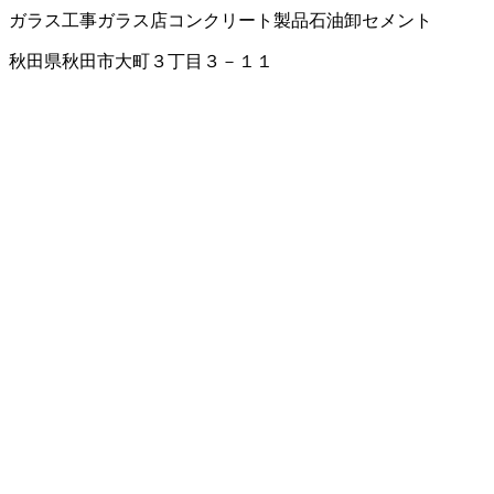
ガラス工事
ガラス店
コンクリート製品
石油卸
セメント
秋田県秋田市大町３丁目３－１１