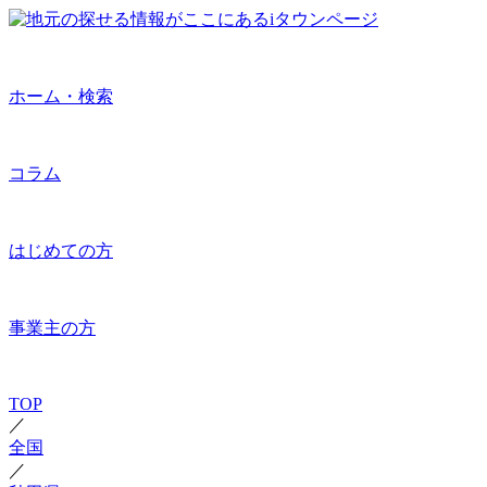
ホーム・検索
コラム
はじめての方
事業主の方
TOP
／
全国
／