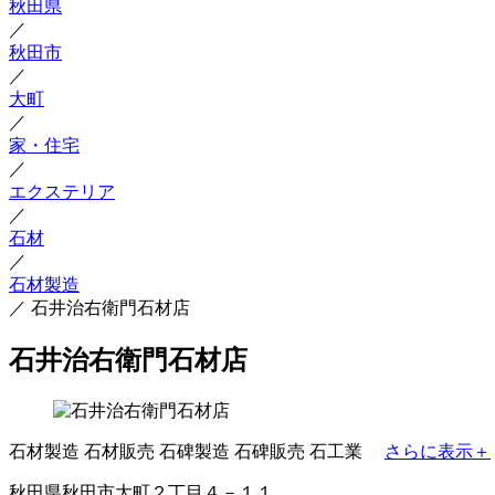
秋田県
／
秋田市
／
大町
／
家・住宅
／
エクステリア
／
石材
／
石材製造
／
石井治右衛門石材店
石井治右衛門石材店
石材製造
石材販売
石碑製造
石碑販売
石工業
さらに表示＋
秋田県秋田市大町２丁目４－１１