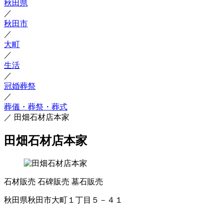
秋田県
／
秋田市
／
大町
／
生活
／
冠婚葬祭
／
葬儀・葬祭・葬式
／
田畑石材店本家
田畑石材店本家
石材販売
石碑販売
墓石販売
秋田県秋田市大町１丁目５－４１