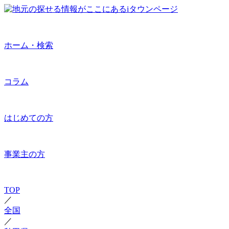
ホーム・検索
コラム
はじめての方
事業主の方
TOP
／
全国
／