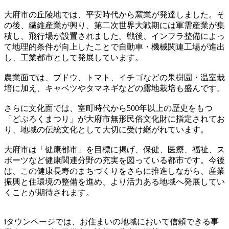
大府市の丘陵地では、平安時代から窯業が発達しました。そ
の後、繊維産業が興り、第二次世界大戦期には軍需産業が集
積し、飛行場が設置されました。戦後、インフラ整備によっ
て地理的条件が向上したことで自動車・機械関連工場が進出
し、工業都市として発展しています。
農業面では、ブドウ、トマト、イチゴなどの果樹園・温室栽
培に加え、キャベツやタマネギなどの露地栽培も盛んです。
さらに文化面では、室町時代から500年以上の歴史をもつ
「どぶろくまつり」が大府市無形民俗文化財に指定されてお
り、地域の伝統文化として大切に受け継がれています。
大府市は「健康都市」を目標に掲げ、保健、医療、福祉、ス
ポーツなど健康関連分野の充実を図っている都市です。今後
は、この健康長寿のまちづくりをさらに推進しながら、産業
振興と住環境の整備を進め、より活力ある地域へ発展してい
くことが期待されます。
iタウンページでは、お住まいの地域において信頼できる事