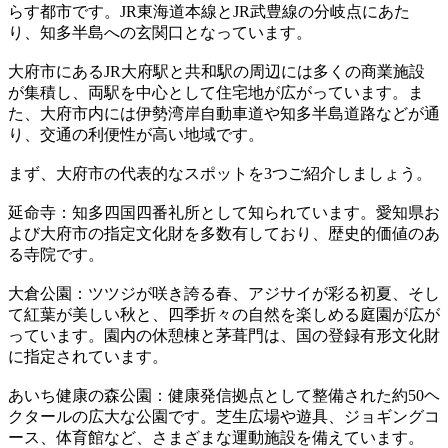
らす都市です。JR東海道本線とJR武豊線の分岐点にあた
り、知多半島への玄関口となっています。
大府市にあるJR大府駅と共和駅の周辺には多くの商業施設
が集積し、両駅を中心として住宅地が広がっています。ま
た、大府市内には伊勢湾岸自動車道や知多半島道路などが通
り、交通の利便性が高い地域です。
まず、大府市の代表的なスポットを3つご紹介しましょう。
延命寺：知多四国四番礼所として知られています。愛知県お
よび大府市の指定文化財を多数有しており、歴史的価値のあ
る寺院です。
大倉公園：ツツジが咲き誇る春、アジサイが彩る初夏、そし
て紅葉が美しい秋と、四季折々の自然を楽しめる庭園が広が
っています。園内の休憩棟と茅葺門は、国の登録有形文化財
に指定されています。
あいち健康の森公園：健康発信拠点として整備された約50ヘ
クタールの広大な公園です。芝生広場や遊具、ジョギングコ
ース、体育館など、さまざまな運動施設を備えています。