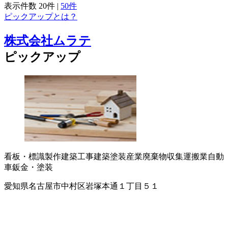
表示件数
20件
|
50件
ピックアップとは？
株式会社ムラテ
ピックアップ
看板・標識製作
建築工事
建築塗装
産業廃棄物収集運搬業
自動
車鈑金・塗装
愛知県名古屋市中村区岩塚本通１丁目５１