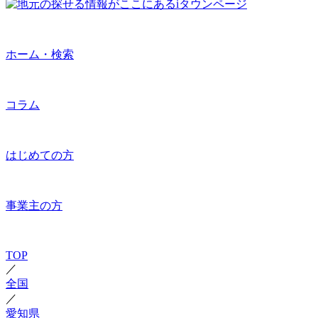
ホーム・検索
コラム
はじめての方
事業主の方
TOP
／
全国
／
愛知県