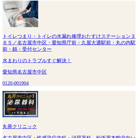
トイレつまり・トイレの水漏れ修理おたすけステーション３
６５／名古屋市中区・愛知県庁前・久屋大通駅前・丸の内駅
前・錦・受付センター
水まわりのトラブルすぐ解決！
愛知県名古屋市中区
0120-001904
丸善クリニック
名古屋市中区・性感染症内科・泌尿器科 松坂屋本館北向い