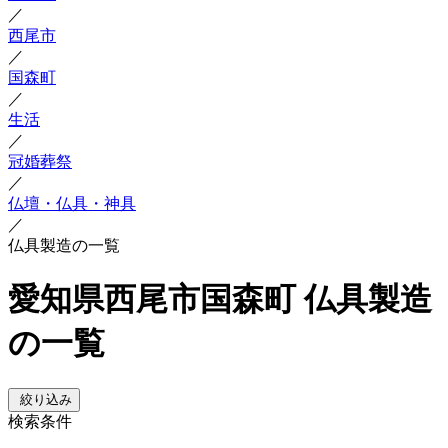
／
西尾市
／
国森町
／
生活
／
冠婚葬祭
／
仏壇・仏具・神具
／
仏具製造の一覧
愛知県西尾市国森町 仏具製造
の一覧
絞り込み
検索条件