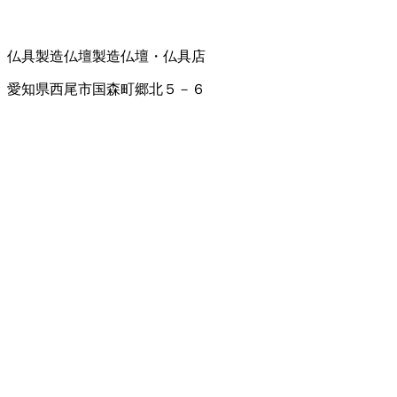
仏具製造
仏壇製造
仏壇・仏具店
愛知県西尾市国森町郷北５－６