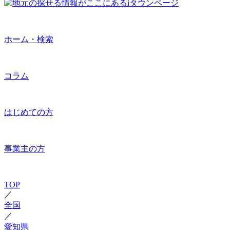
ホーム・検索
コラム
はじめての方
事業主の方
TOP
／
全国
／
愛知県