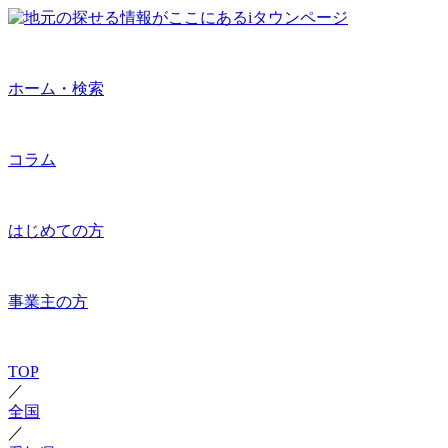
ホーム・検索
コラム
はじめての方
事業主の方
TOP
／
全国
／