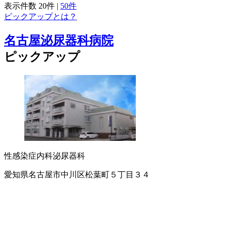
表示件数
20件
|
50件
ピックアップとは？
名古屋泌尿器科病院
ピックアップ
性感染症内科
泌尿器科
愛知県名古屋市中川区松葉町５丁目３４