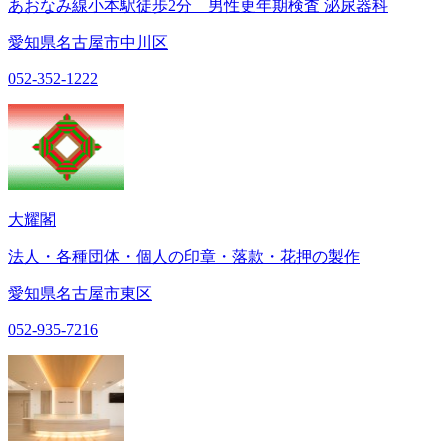
あおなみ線小本駅徒歩2分 男性更年期検査 泌尿器科
愛知県名古屋市中川区
052-352-1222
大耀閣
法人・各種団体・個人の印章・落款・花押の製作
愛知県名古屋市東区
052-935-7216