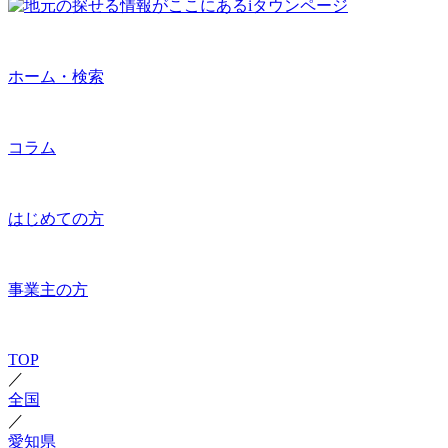
ホーム・検索
コラム
はじめての方
事業主の方
TOP
／
全国
／
愛知県