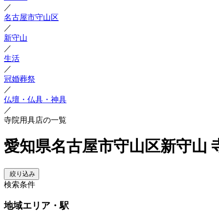
／
名古屋市守山区
／
新守山
／
生活
／
冠婚葬祭
／
仏壇・仏具・神具
／
寺院用具店の一覧
愛知県名古屋市守山区新守山 
絞り込み
検索条件
地域
エリア・駅