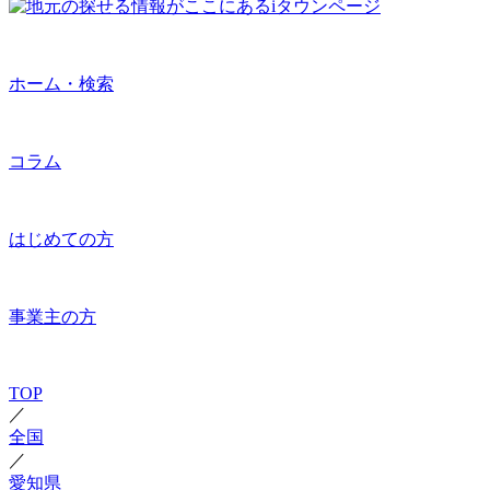
ホーム・検索
コラム
はじめての方
事業主の方
TOP
／
全国
／
愛知県