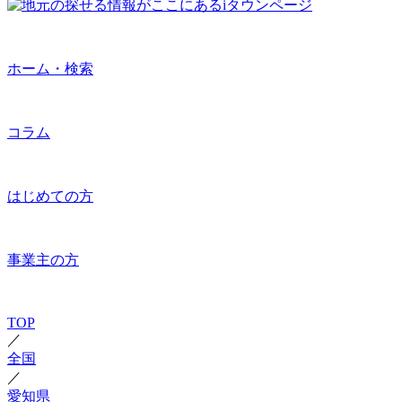
ホーム・検索
コラム
はじめての方
事業主の方
TOP
／
全国
／
愛知県